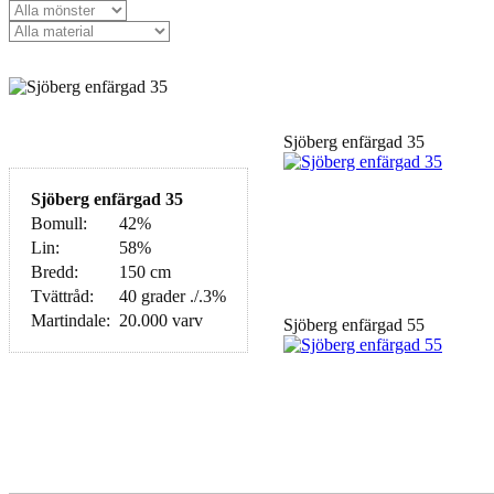
Sjöberg enfärgad 35
Sjöberg enfärgad 35
Bomull:
42%
Lin:
58%
Bredd:
150 cm
Tvättråd:
40 grader ./.3%
Martindale:
20.000 varv
Sjöberg enfärgad 55