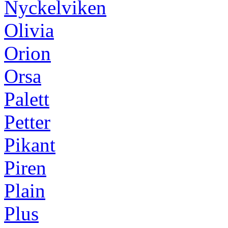
Nyckelviken
Olivia
Orion
Orsa
Palett
Petter
Pikant
Piren
Plain
Plus